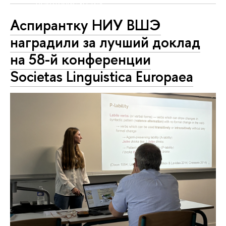
некоторые из тех
возможностей, которые Школа будет
Аспирантку НИУ ВШЭ
рада предложить своим соискателям.
наградили за лучший доклад
на 58-й конференции
Societas Linguistica Europaea