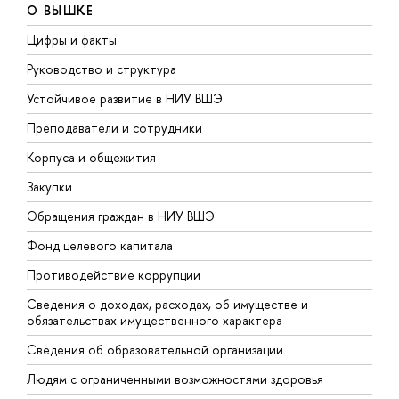
О ВЫШКЕ
Цифры и факты
Л
Руководство и структура
Д
Устойчивое развитие в НИУ ВШЭ
О
Преподаватели и сотрудники
П
Корпуса и общежития
В
Закупки
П
Обращения граждан в НИУ ВШЭ
А
Фонд целевого капитала
Д
Противодействие коррупции
Ц
Сведения о доходах, расходах, об имуществе и
Б
обязательствах имущественного характера
О
Сведения об образовательной организации
О
Людям с ограниченными возможностями здоровья