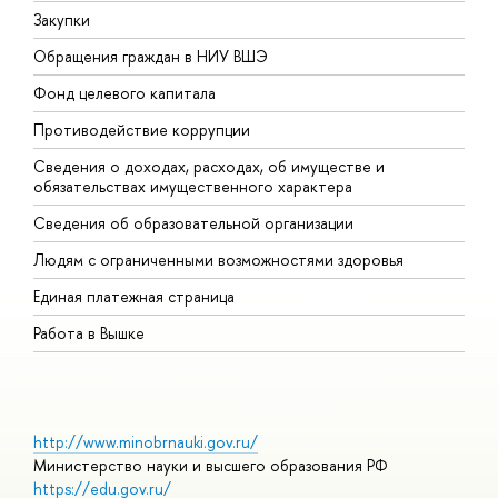
Закупки
П
Обращения граждан в НИУ ВШЭ
А
Фонд целевого капитала
Д
Противодействие коррупции
Ц
Сведения о доходах, расходах, об имуществе и
Б
обязательствах имущественного характера
О
Сведения об образовательной организации
О
Людям с ограниченными возможностями здоровья
Единая платежная страница
Работа в Вышке
http://www.minobrnauki.gov.ru/
Министерство науки и высшего образования РФ
https://edu.gov.ru/