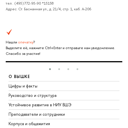
тел.: (495)772-95-90 *15158
Адрес: Ст. Басманная ул., д. 21/4, стр. 1, каб. А-206
Нашли
опечатку
?
Выделите её, нажмите Ctrl+Enter и отправьте нам уведомление.
Спасибо за участие!
О ВЫШКЕ
Цифры и факты
Л
Руководство и структура
Д
Устойчивое развитие в НИУ ВШЭ
О
Преподаватели и сотрудники
П
Корпуса и общежития
В