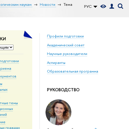
логическим наукам
Новости
Тема
РУС
Профили подготовки
ДКИ
Академический совет
Научные руководители
подготовки
Аспиранты
приема
Образовательная программа
окументов
мы
РУКОВОДСТВО
ьных
й
тные темы
ционных
аний
ние
ных граждан