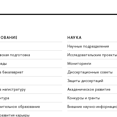
ЗОВАНИЕ
НАУКА
Научные подразделения
вская подготовка
Исследовательские проекты
иады
Мониторинги
в бакалавриат
Диссертационные советы
Защиты диссертаций
в магистратуру
Академическое развитие
нтура
Конкурсы и гранты
ительное образование
Внешние научно-информаци
развития карьеры