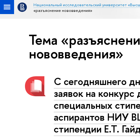
Национальный исследовательский университет «Высш
«разъяснение нововведения»
Тема «разъяснен
нововведения»
С сегодняшнего дн
заявок на конкурс 
специальных стип
аспирантов НИУ В
стипендии Е.Т. Гай