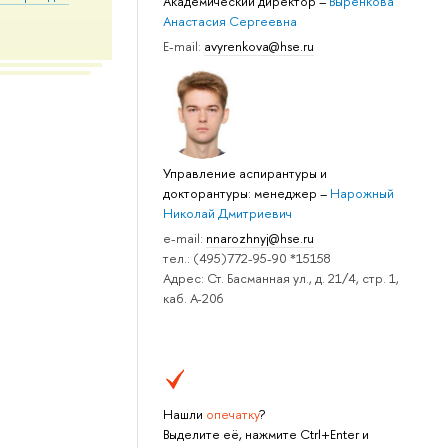
Академический директор
–
Выренкова
Анастасия Сергеевна
E-mail:
avyrenkova@hse.ru
Управление аспирантуры и
докторантуры: менеджер
–
Нарожный
Николай Дмитриевич
e-mail:
nnarozhnyj@hse.ru
тел.: (495)772-95-90 *15158
Адрес: Ст. Басманная ул., д. 21/4, стр. 1,
каб. А-206
Нашли
опечатку
?
Выделите её, нажмите Ctrl+Enter и