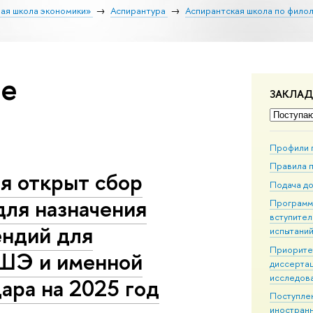
ая школа экономики»
Аспирантура
Аспирантская школа по фило
ие
ЗАКЛА
Профили 
Правила 
я открыт сбор
Подача д
для назначения
Програм
вступител
ендий для
испытани
Приорите
ШЭ и именной
диссерта
исследов
дара на 2025 год
Поступле
иностран