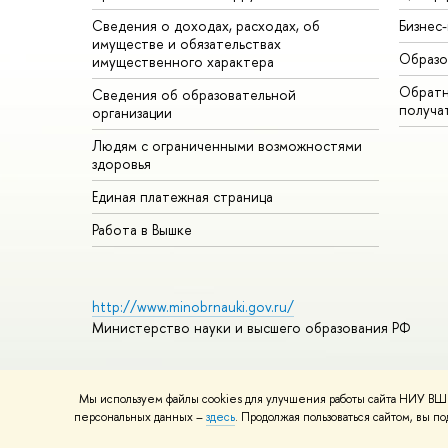
Сведения о доходах, расходах, об
Бизнес
имуществе и обязательствах
Образо
имущественного характера
Обратн
Сведения об образовательной
получа
организации
Людям с ограниченными возможностями
здоровья
Единая платежная страница
Работа в Вышке
http://www.minobrnauki.gov.ru/
Министерство науки и высшего образования РФ
Мы используем файлы cookies для улучшения работы сайта НИУ ВШЭ
© НИУ ВШЭ 1993–2026
Адреса и контакты
Условия использ
персональных данных –
здесь
. Продолжая пользоваться сайтом, вы 
Шрифты HSE Sans и HSE Slab разработаны в
Школе дизайна 