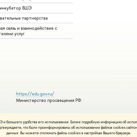
-инкубатор ВШЭ
вательные партнерства
ая связь и взаимодействие с
телями услуг
https://edu.gov.ru/
Министерство просвещения РФ
 и большего удобства его использования. Более подробную информацию об испол
ования материалов
Политика конфиденциальности
Карта сайта
подтверждаете, что были проинформированы об использовании файлов cookies сай
НИУ ВШЭ
данных. Вы можете отключить файлы cookies в настройках Вашего браузера.