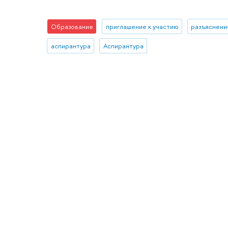
Образование
приглашение к участию
разъяснени
аспирантура
Аспирантура