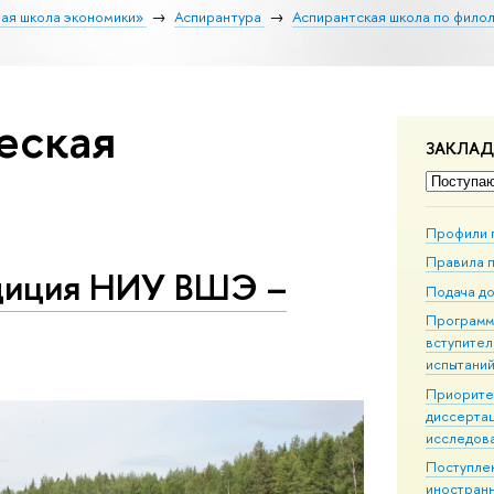
ая школа экономики»
Аспирантура
Аспирантская школа по фило
еская
ЗАКЛА
Профили 
Правила 
едиция НИУ ВШЭ –
Подача д
Програм
вступител
испытани
Приорите
диссерта
исследов
Поступле
иностран