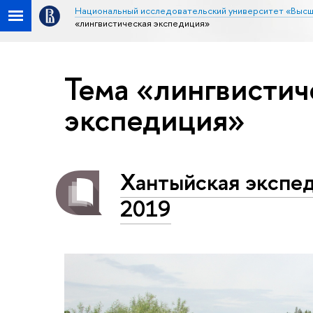
Национальный исследовательский университет «Высш
«лингвистическая экспедиция»
Тема «лингвистич
экспедиция»
Хантыйская эксп
2019