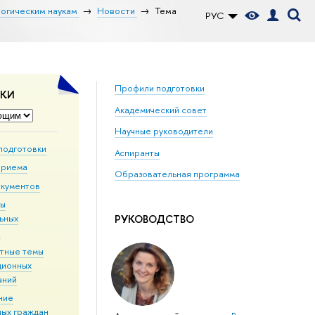
логическим наукам
Новости
Тема
РУС
Профили подготовки
ДКИ
Академический совет
Научные руководители
подготовки
Аспиранты
приема
Образовательная программа
окументов
мы
РУКОВОДСТВО
ьных
й
тные темы
ционных
аний
ние
ных граждан