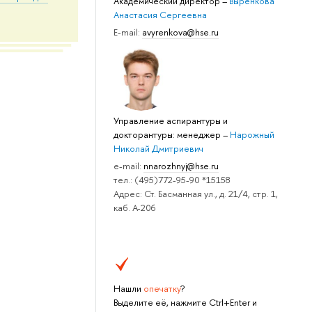
Академический директор
–
Выренкова
Анастасия Сергеевна
E-mail:
avyrenkova@hse.ru
Управление аспирантуры и
докторантуры: менеджер
–
Нарожный
Николай Дмитриевич
e-mail:
nnarozhnyj@hse.ru
тел.: (495)772-95-90 *15158
Адрес: Ст. Басманная ул., д. 21/4, стр. 1,
каб. А-206
Нашли
опечатку
?
Выделите её, нажмите Ctrl+Enter и