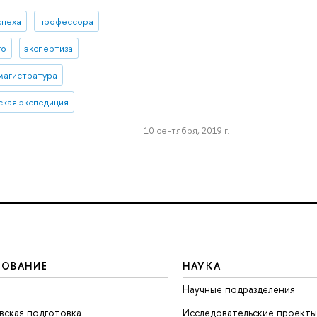
спеха
профессора
го
экспертиза
магистратура
ская экспедиция
10 сентября, 2019 г.
ЗОВАНИЕ
НАУКА
Научные подразделения
вская подготовка
Исследовательские проекты