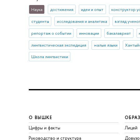
Наука
достижения
идеи и опыт
конструктор у
студенты
исследования и аналитика
взгляд учено
репортаж о событии
инновации
бакалавриат
лингвистическая экспедиция
малые языки
Хантый
Школа лингвистики
О ВЫШКЕ
ОБРА
Цифры и факты
Лицей
Руководство и структура
Довузо