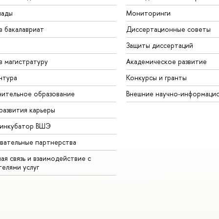
иады
Мониторинги
в бакалавриат
Диссертационные советы
Защиты диссертаций
в магистратуру
Академическое развитие
нтура
Конкурсы и гранты
ительное образование
Внешние научно-информаци
развития карьеры
-инкубатор ВШЭ
вательные партнерства
ая связь и взаимодействие с
телями услуг