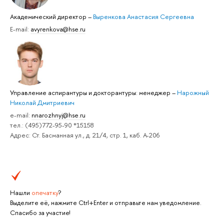
Академический директор
–
Выренкова Анастасия Сергеевна
E-mail:
avyrenkova@hse.ru
Управление аспирантуры и докторантуры: менеджер
–
Нарожный
Николай Дмитриевич
e-mail:
nnarozhnyj@hse.ru
тел.: (495)772-95-90 *15158
Адрес: Ст. Басманная ул., д. 21/4, стр. 1, каб. А-206
Нашли
опечатку
?
Выделите её, нажмите Ctrl+Enter и отправьте нам уведомление.
Спасибо за участие!