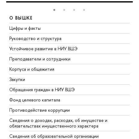
О ВЫШКЕ
Цифры и факты
Л
Руководство и структура
Д
Устойчивое развитие в НИУ ВШЭ
О
Преподаватели и сотрудники
П
Корпуса и общежития
В
Закупки
П
Обращения граждан в НИУ ВШЭ
А
Фонд целевого капитала
Д
Противодействие коррупции
Ц
Сведения о доходах, расходах, об имуществе и
Б
обязательствах имущественного характера
О
Сведения об образовательной организации