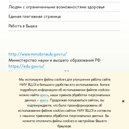
О
Людям с ограниченными возможностями здоровья
Единая платежная страница
Работа в Вышке
http://www.minobrnauki.gov.ru/
Министерство науки и высшего образования РФ
https://edu.gov.ru/
Министерство просвещения РФ
https://elearning.hse.ru/mooc
Мы используем файлы cookies для улучшения работы сайта
Массовые открытые онлайн-курсы
НИУ ВШЭ и большего удобства его использования. Более
подробную информацию об использовании файлов cookies
можно найти
здесь
, наши правила обработки персональных
данных –
здесь
. Продолжая пользоваться сайтом, вы
✖
© НИУ ВШЭ 1993–2026
Адреса и контакты
Условия
подтверждаете, что были проинформированы об
использования материалов
Политика конфиденциальности
Карта
использовании файлов cookies сайтом НИУ ВШЭ и согласны
сайта
с нашими правилами обработки персональных данных. Вы
Шрифты HSE Sans и HSE Slab разработаны в
Школе дизайна НИУ
можете отключить файлы cookies в настройках Вашего
ВШЭ
браузера.