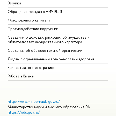
Закупки
П
Обращения граждан в НИУ ВШЭ
А
Фонд целевого капитала
Д
Противодействие коррупции
Ц
Сведения о доходах, расходах, об имуществе и
Б
обязательствах имущественного характера
О
Сведения об образовательной организации
О
Людям с ограниченными возможностями здоровья
Единая платежная страница
Работа в Вышке
http://www.minobrnauki.gov.ru/
Министерство науки и высшего образования РФ
https://edu.gov.ru/