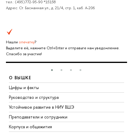
тел.: (495)772-95-90 *15158
Адрес: Ст. Басманная ул., д. 21/4, стр. 1, каб. А-206
Нашли
опечатку
?
Выделите её, нажмите Ctrl+Enter и отправьте нам уведомление.
Спасибо за участие!
О ВЫШКЕ
Цифры и факты
Л
Руководство и структура
Д
Устойчивое развитие в НИУ ВШЭ
О
Преподаватели и сотрудники
П
Корпуса и общежития
В