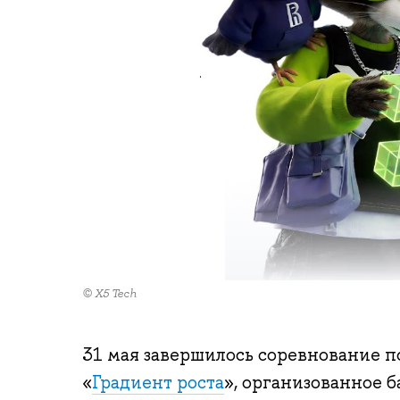
© X5 Tech
31 мая завершилось соревнование
«
Градиент роста
», организованное 