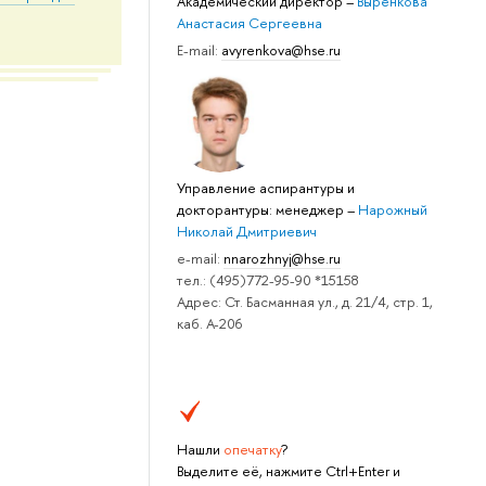
Академический директор
–
Выренкова
Анастасия Сергеевна
E-mail:
avyrenkova@hse.ru
Управление аспирантуры и
докторантуры: менеджер
–
Нарожный
Николай Дмитриевич
e-mail:
nnarozhnyj@hse.ru
тел.: (495)772-95-90 *15158
Адрес: Ст. Басманная ул., д. 21/4, стр. 1,
каб. А-206
Нашли
опечатку
?
Выделите её, нажмите Ctrl+Enter и