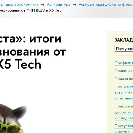
ая школа экономики»
Аспирантура
Аспирантская школа по фило
оревнования от ФКН ВШЭ и X5 Tech
та»: итоги
ЗАКЛА
внования от
5 Tech
Профили 
Правила 
Подача д
Програм
вступител
испытани
Приорите
диссерта
исследов
Поступле
иностран