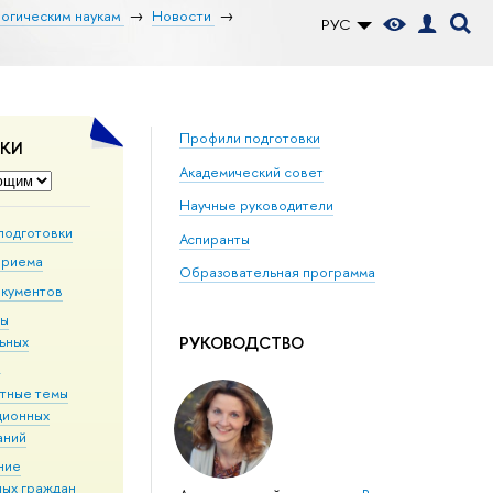
логическим наукам
Новости
РУС
Профили подготовки
ДКИ
Академический совет
Научные руководители
подготовки
Аспиранты
приема
Образовательная программа
окументов
мы
РУКОВОДСТВО
ьных
й
тные темы
ционных
аний
ние
ных граждан