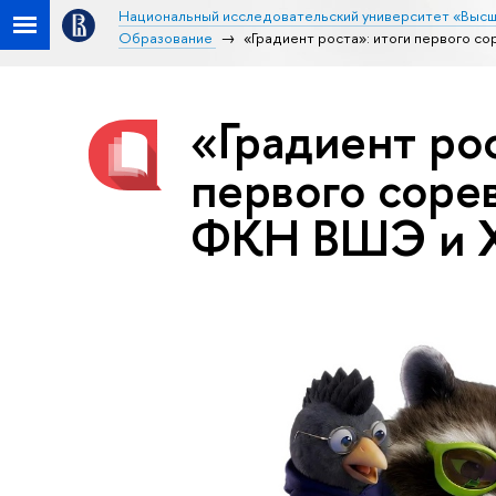
Национальный исследовательский университет «Высш
Образование
«Градиент роста»: итоги первого с
«Градиент рос
первого соре
ФКН ВШЭ и X