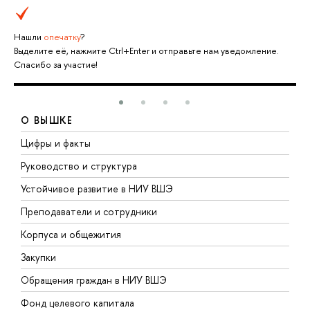
Нашли
опечатку
?
Выделите её, нажмите Ctrl+Enter и отправьте нам уведомление.
Спасибо за участие!
О ВЫШКЕ
Цифры и факты
Л
Руководство и структура
Д
Устойчивое развитие в НИУ ВШЭ
О
Преподаватели и сотрудники
П
Корпуса и общежития
В
Закупки
П
Обращения граждан в НИУ ВШЭ
А
Фонд целевого капитала
Д