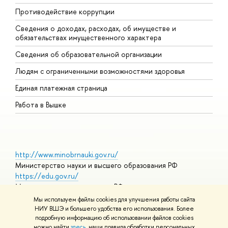
Противодействие коррупции
Ц
Сведения о доходах, расходах, об имуществе и
Б
обязательствах имущественного характера
О
Сведения об образовательной организации
О
Людям с ограниченными возможностями здоровья
Единая платежная страница
Работа в Вышке
http://www.minobrnauki.gov.ru/
Министерство науки и высшего образования РФ
https://edu.gov.ru/
Министерство просвещения РФ
https://elearning.hse.ru/mooc
Мы используем файлы cookies для улучшения работы сайта
Массовые открытые онлайн-курсы
НИУ ВШЭ и большего удобства его использования. Более
подробную информацию об использовании файлов cookies
можно найти
здесь
, наши правила обработки персональных